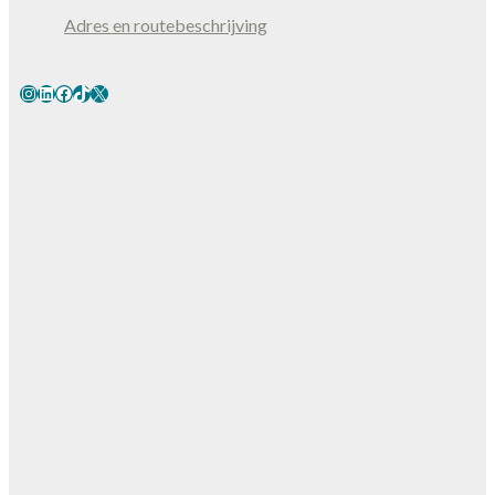
Adres en routebeschrijving
Instagram
LinkedIn
Facebook
TikTok
X