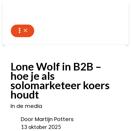
Ga
naar
de
inhoud
Lone Wolf in B2B –
hoe je als
solomarketeer koers
houdt
In de media
Door Martijn Potters
13 oktober 2025