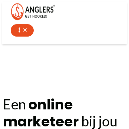
Ga
naar
de
inhoud
online
Een
marketeer
bij jou