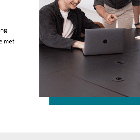
ing
ne met