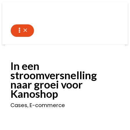
Ga
naar
de
inhoud
In een
stroomversnelling
naar groei voor
Kanoshop
Cases
E-commerce
,