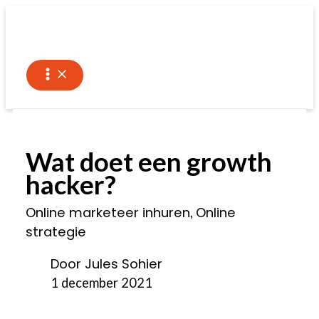
Ga
naar
de
inhoud
Wat doet een growth
hacker?
Online marketeer inhuren
Online
,
strategie
Door Jules Sohier
1 december 2021