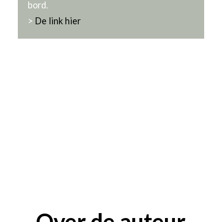
bord.
>
De link hier
Over de auteur